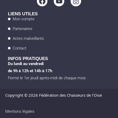
a
o
n
c
u
s
LIENS UTILES
e
t
t
Mon compte
b
u
a
Partenaires
o
b
g
o
e
r
Actes malveillants
k
a
Contact
m
INFOS PRATIQUES
Du lundi au vendredi
de 9h à 12h et 14h à 17h
Fermé le 1er jeudi après-midi de chaque mois
Copyright © 2026 Fédération des Chasseurs de l'Oise
Mentions légales