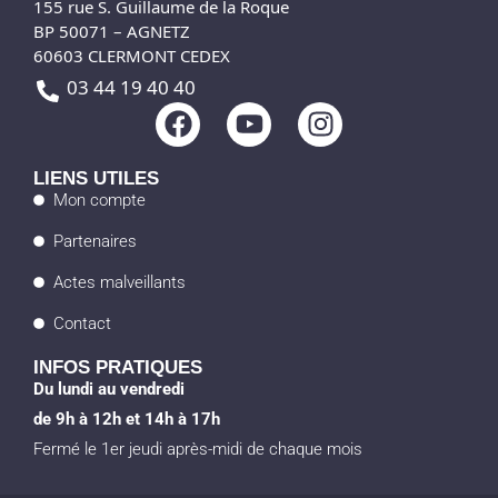
155 rue S. Guillaume de la Roque
BP 50071 – AGNETZ
60603 CLERMONT CEDEX
03 44 19 40 40
F
Y
I
a
o
n
c
u
s
LIENS UTILES
e
t
t
Mon compte
b
u
a
Partenaires
o
b
g
o
e
r
Actes malveillants
k
a
Contact
m
INFOS PRATIQUES
Du lundi au vendredi
de 9h à 12h et 14h à 17h
Fermé le 1er jeudi après-midi de chaque mois