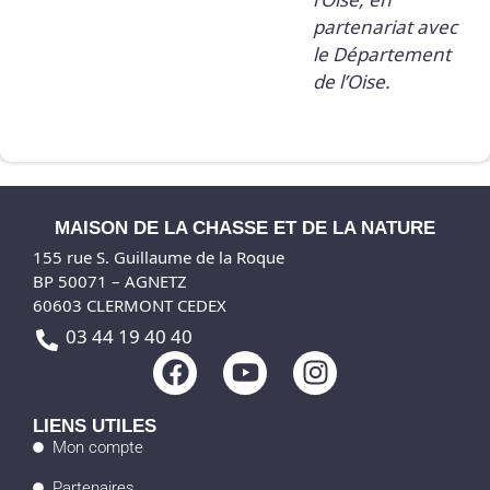
l’Oise, en
partenariat avec
le Département
de l’Oise.
MAISON DE LA CHASSE ET DE LA NATURE
155 rue S. Guillaume de la Roque
BP 50071 – AGNETZ
60603 CLERMONT CEDEX
03 44 19 40 40
F
Y
I
a
o
n
c
u
s
LIENS UTILES
e
t
t
Mon compte
b
u
a
Partenaires