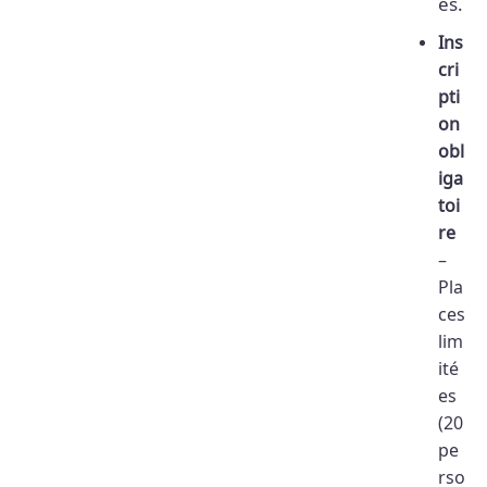
es.
Ins
cri
pti
on
obl
iga
toi
re
–
Pla
ces
lim
ité
es
(20
pe
rso