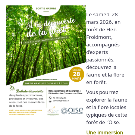
Le samedi 28
mars 2026, en
forêt de Hez-
Froidmont,
accompagnés
d’experts
passionnés,
découvrez la
faune et la flore
en forêt.
Vous pourrez
explorer la faune
et la flore locales
typiques de cette
forêt de l’Oise.
Une immersion