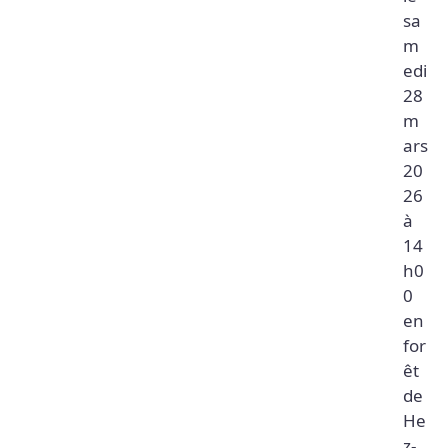
sa
m
edi
28
m
ars
20
26
à
14
h0
0
en
for
êt
de
He