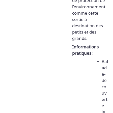
de protection de
l’environnement
comme cette
sortie à
destination des
petits et des
grands.
Informations
pratiques :
Bal
ad
e-
dé
co
uv
ert
e
le