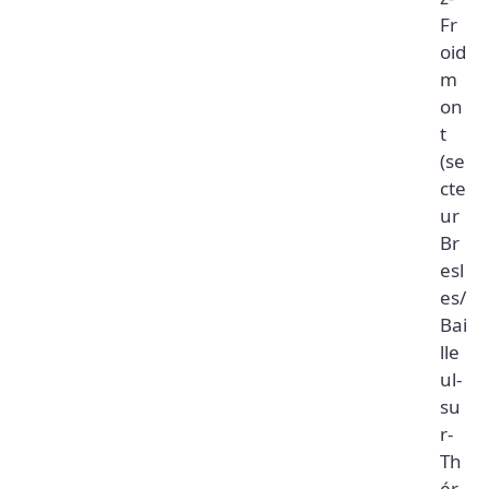
z-
Fr
oid
m
on
t
(se
cte
ur
Br
esl
es/
Bai
lle
ul-
su
r-
Th