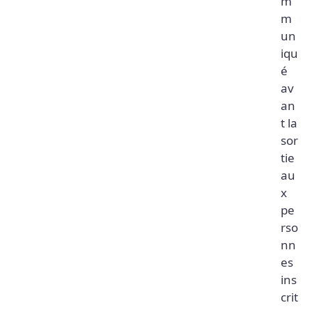
m
m
un
iqu
é
av
an
t la
sor
tie
au
x
pe
rso
nn
es
ins
crit