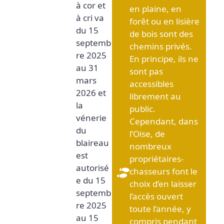
à cor et
en plaine, en
à cri va
forêt ou en lisière
du 15
de bois sont des
septemb
chemins privés.
re 2025
En principe, ils ne
au 31
sont pas
mars
accessibles
2026 et
librement au
la
public.
vénerie
Cependant, dans
du
l’Oise, de
blaireau
nombreux
est
propriétaires-
autorisé
chasseurs font le
e du 15
choix d’en laisser
septemb
l’accès ouvert
re 2025
toute l’année, y
au 15
compris pendant