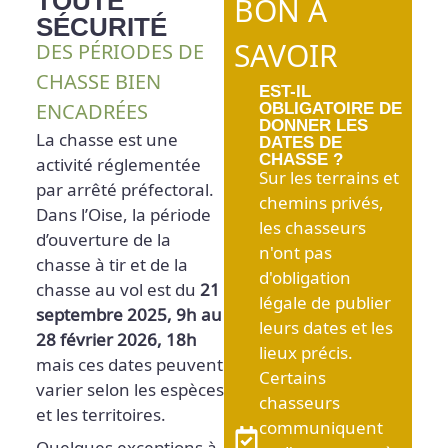
TOUTE
BON À
SÉCURITÉ
SAVOIR
DES PÉRIODES DE
CHASSE BIEN
EST-IL
OBLIGATOIRE DE
ENCADRÉES
DONNER LES
La chasse est une
DATES DE
CHASSE ?
activité réglementée
Sur les terrains et
par arrêté préfectoral.
chemins privés,
Dans l’Oise, la période
les chasseurs
d’ouverture de la
n'ont pas
chasse à tir et de la
d'obligation
chasse au vol est du
21
légale de publier
septembre 2025, 9h au
leurs dates et les
28 février 2026, 18h
lieux précis.
mais ces dates peuvent
Certains
varier selon les espèces
chasseurs
et les territoires.
communiquent