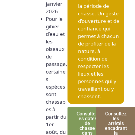
janvier
la période de
2026
chasse. Un geste
Pour le
d’ouverture et de
gibier
confiance qui
d’eau et
permet à chacun
les
de profiter de la
oiseaux
nature, à
de
condition de
passage,
respecter les
certaine
lieux et les
s
personnes qui y
espèces
travaillent ou y
sont
chassent.
chassabl
es à
Consultez
Consultez
partir du
les dates
les
de
arrêtés
1er
chasse
encadrant
août, du
dans
la