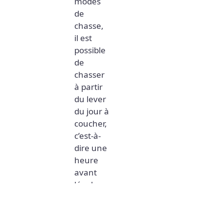
modes
de
chasse,
il est
possible
de
chasser
à partir
du lever
du jour à
coucher,
c’est-à-
dire une
heure
avant
légale
du lever
du soleil