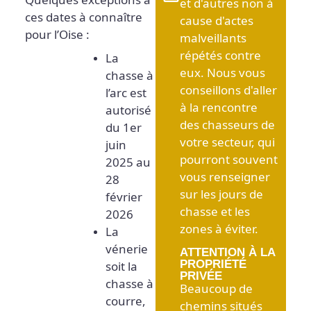
Quelques exceptions à
et d'autres non à
ces dates à connaître
cause d'actes
pour l’Oise :
malveillants
répétés contre
La
eux. Nous vous
chasse à
conseillons d'aller
l’arc est
à la rencontre
autorisé
des chasseurs de
du 1er
votre secteur, qui
juin
pourront souvent
2025 au
vous renseigner
28
sur les jours de
février
chasse et les
2026
zones à éviter.
La
vénerie
ATTENTION À LA
PROPRIÉTÉ
soit la
PRIVÉE
chasse à
Beaucoup de
courre,
chemins situés