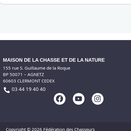
MAISON DE LA CHASSE ET DE LA NATURE
155 rue S. Guillaume de la Roque
BP 50071 – AGNETZ
60603 CLERMONT CEDEX
03 44 19 40 40
F
Y
I
a
o
n
c
u
s
e
t
t
b
u
a
Copyright © 2026 Fédération des Chasseurs