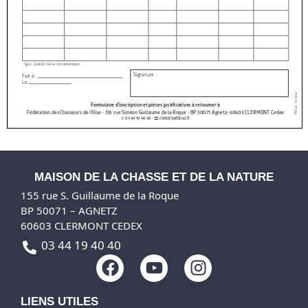
MAISON DE LA CHASSE ET DE LA NATURE
155 rue S. Guillaume de la Roque
BP 50071 – AGNETZ
60603 CLERMONT CEDEX
03 44 19 40 40
F
Y
I
a
o
n
c
u
s
LIENS UTILES