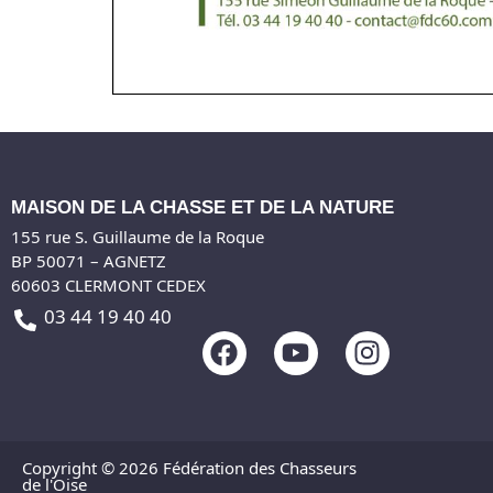
MAISON DE LA CHASSE ET DE LA NATURE
155 rue S. Guillaume de la Roque
BP 50071 – AGNETZ
60603 CLERMONT CEDEX
03 44 19 40 40
F
Y
I
a
o
n
c
u
s
e
t
t
b
u
a
Copyright © 2026 Fédération des Chasseurs
o
b
g
de l'Oise