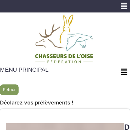
Me
Me
MENU PRINCIPAL
Retour
Déclarez vos prélèvements !
D