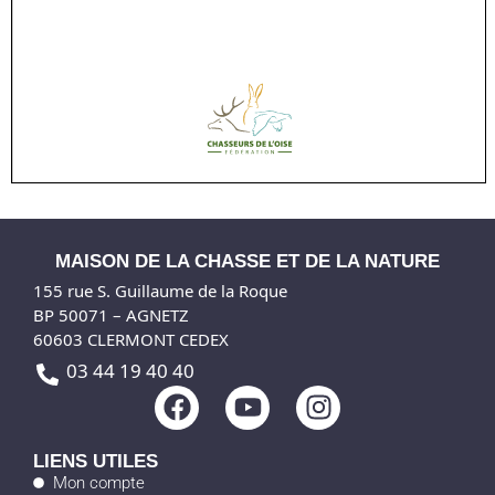
MAISON DE LA CHASSE ET DE LA NATURE
155 rue S. Guillaume de la Roque
BP 50071 – AGNETZ
60603 CLERMONT CEDEX
03 44 19 40 40
F
Y
I
a
o
n
c
u
s
LIENS UTILES
e
t
t
Mon compte