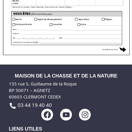
MAISON DE LA CHASSE ET DE LA NATURE
155 rue S. Guillaume de la Roque
BP 50071 – AGNETZ
60603 CLERMONT CEDEX
03 44 19 40 40
F
Y
I
a
o
n
c
u
s
LIENS UTILES