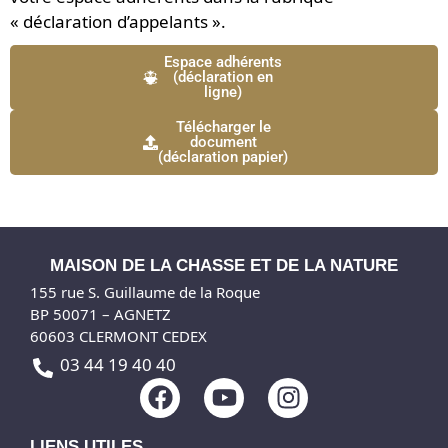
« déclaration d’appelants ».
Espace adhérents
(déclaration en
ligne)
Télécharger le
document
(déclaration papier)
MAISON DE LA CHASSE ET DE LA NATURE
155 rue S. Guillaume de la Roque
BP 50071 – AGNETZ
60603 CLERMONT CEDEX
03 44 19 40 40
F
Y
I
a
o
n
c
u
s
LIENS UTILES