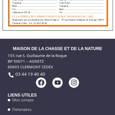
MAISON DE LA CHASSE ET DE LA NATURE
155 rue S. Guillaume de la Roque
BP 50071 – AGNETZ
60603 CLERMONT CEDEX
03 44 19 40 40
F
Y
I
a
o
n
c
u
s
LIENS UTILES
e
t
t
Mon compte
b
u
a
Partenaires
o
b
g