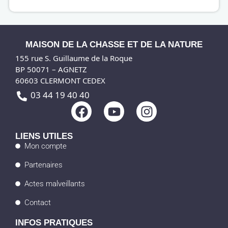
MAISON DE LA CHASSE ET DE LA NATURE
155 rue S. Guillaume de la Roque
BP 50071 – AGNETZ
60603 CLERMONT CEDEX
03 44 19 40 40
F
Y
I
a
o
n
c
u
s
LIENS UTILES
e
t
t
Mon compte
b
u
a
Partenaires
o
b
g
o
e
r
Actes malveillants
k
a
Contact
m
INFOS PRATIQUES