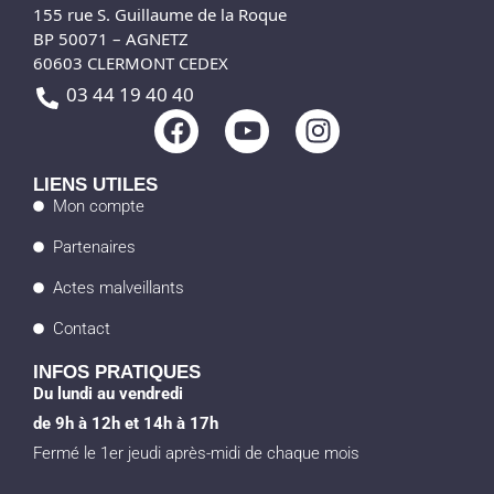
155 rue S. Guillaume de la Roque
BP 50071 – AGNETZ
60603 CLERMONT CEDEX
03 44 19 40 40
F
Y
I
a
o
n
c
u
s
LIENS UTILES
e
t
t
Mon compte
b
u
a
Partenaires
o
b
g
o
e
r
Actes malveillants
k
a
Contact
m
INFOS PRATIQUES
Du lundi au vendredi
de 9h à 12h et 14h à 17h
Fermé le 1er jeudi après-midi de chaque mois