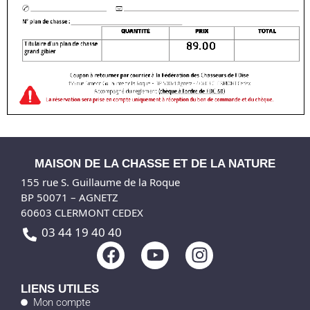
MAISON DE LA CHASSE ET DE LA NATURE
155 rue S. Guillaume de la Roque
BP 50071 – AGNETZ
60603 CLERMONT CEDEX
03 44 19 40 40
F
Y
I
a
o
n
c
u
s
LIENS UTILES
e
t
t
Mon compte