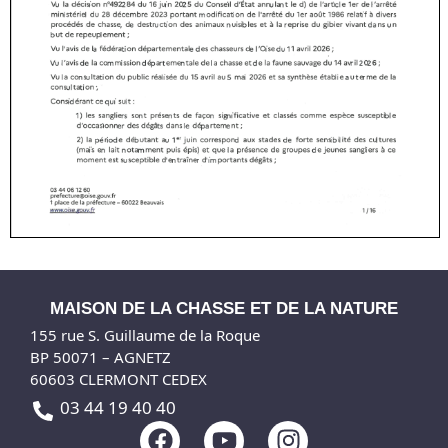
MAISON DE LA CHASSE ET DE LA NATURE
155 rue S. Guillaume de la Roque
BP 50071 – AGNETZ
60603 CLERMONT CEDEX
03 44 19 40 40
F
Y
I