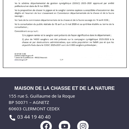
MAISON DE LA CHASSE ET DE LA NATURE
155 rue S. Guillaume de la Roque
BP 50071 – AGNETZ
60603 CLERMONT CEDEX
03 44 19 40 40
F
Y
I